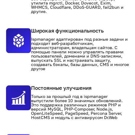
утилита mgrctl, Docker, Dovecot, Exim,
WHMCS, Cloudflare, DDoS-GUARD, fail2bun и
другие.
Широкая функциональность
Ispmanager адаптирован под разные задачи и
подходит веб-разработчикам,
администраторам, владельцам сайтов. С
помощью панели можно управлять правами
пользователей, доменами и DNS-записями,
выпускать SSL и настраивать защиту,
создавать бэкапы, базы данных, CMS и многое
другое
Постоянные улучшения
Только за прошлый год в ispmanager
выпустили более 10 значимых обновлений.
Это поддержка различных режимов PHP и
версий MySQL, PHP-Composer, Node.js,
OpenLiteSpeed, PageSpeed, Percona Server,
HostCMS и модуль с антивирусом Dr.Web