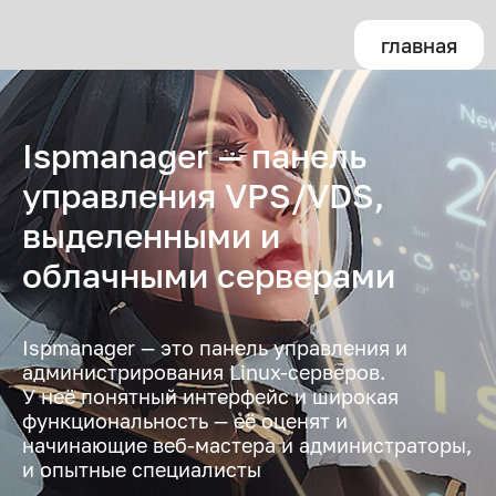
главная
Ispmanager — панель
управления VPS/VDS,
выделенными и
облачными серверами
Ispmanager — это панель управления и
администрирования Linux-серверов.
У неё понятный интерфейс и широкая
функциональность — её оценят и
начинающие веб-мастера и администраторы,
и опытные специалисты